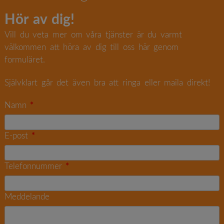
Hör av dig!
Vill du veta mer om våra tjänster är du varmt
välkommen att höra av dig till oss här genom
formuläret.
Självklart går det även bra att ringa eller maila direkt!
Namn
E-post
Telefonnummer
Meddelande