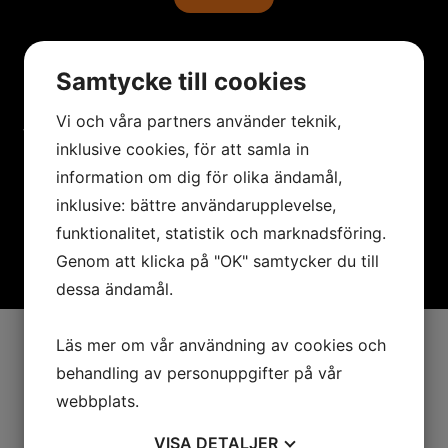
Samtycke till cookies
Jobba hos oss
Vi och våra partners använder teknik,
Vi söker med jämna mellanrum nya medarbetare. Tveka inte att
inklusive cookies, för att samla in
höra av dig till oss!
information om dig för olika ändamål,
inklusive: bättre användarupplevelse,
Läs mer
funktionalitet, statistik och marknadsföring.
Genom att klicka på "OK" samtycker du till
dessa ändamål.
Läs mer om vår användning av cookies och
Vi är auktoriserade & godkända av
behandling av personuppgifter på vår
webbplats.
VISA
DETALJER