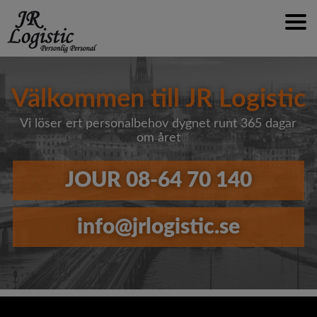
Hem
Om företaget
Välkommen till JR Logistic
Vi erbjuder
Vi löser ert personalbehov dygnet runt 365 dagar
Jobba hos oss
om året
Kontakt
LOGGA IN
JOUR 08-64 70 140
info@jrlogistic.se