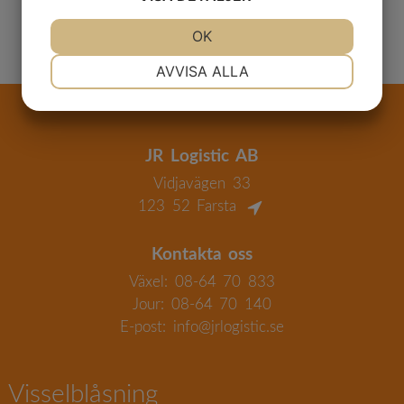
JA
NEJ
OK
JA
NEJ
NÖDVÄNDIG
INSTÄLLNINGAR
AVVISA ALLA
JA
NEJ
JA
NEJ
MARKNADSFÖRING
STATISTIK
JR Logistic AB
Vidjavägen 33
123 52 Farsta
Kontakta oss
Växel: 08-64 70 833
Jour: 08-64 70 140
E-post: info@jrlogistic.se
Visselblåsning